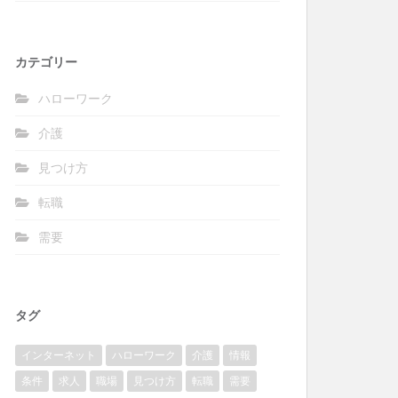
カテゴリー
ハローワーク
介護
見つけ方
転職
需要
タグ
インターネット
ハローワーク
介護
情報
条件
求人
職場
見つけ方
転職
需要