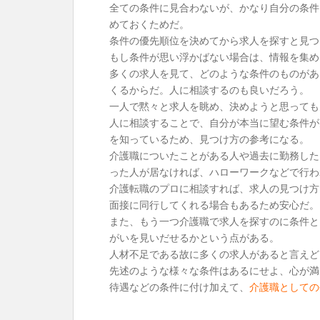
全ての条件に見合わないが、かなり自分の条件
めておくためだ。
条件の優先順位を決めてから求人を探すと見つ
もし条件が思い浮かばない場合は、情報を集め
多くの求人を見て、どのような条件のものがあ
くるからだ。人に相談するのも良いだろう。
一人で黙々と求人を眺め、決めようと思っても
人に相談することで、自分が本当に望む条件が
を知っているため、見つけ方の参考になる。
介護職についたことがある人や過去に勤務した
った人が居なければ、ハローワークなどで行わ
介護転職のプロに相談すれば、求人の見つけ方
面接に同行してくれる場合もあるため安心だ。
また、もう一つ介護職で求人を探すのに条件と
がいを見いだせるかという点がある。
人材不足である故に多くの求人があると言えど
先述のような様々な条件はあるにせよ、心が満
待遇などの条件に付け加えて、
介護職としての