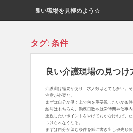
S
良い職場を見極めよう☆
k
i
p
t
o
タグ:
条件
m
a
i
n
良い介護現場の見つけ
c
o
n
介護職は需要があり、求人数はとても多い。そ
t
注意が必要だ。
e
まずは自分が働く上で何を重要視したいか条件
n
給与はもちろん、勤務日数や就労時間や仕事内
t
重視したいポイントを挙げておかなければ、た
つけられなくなる。
まずは自分が望む条件を紙に書き出し優先順位