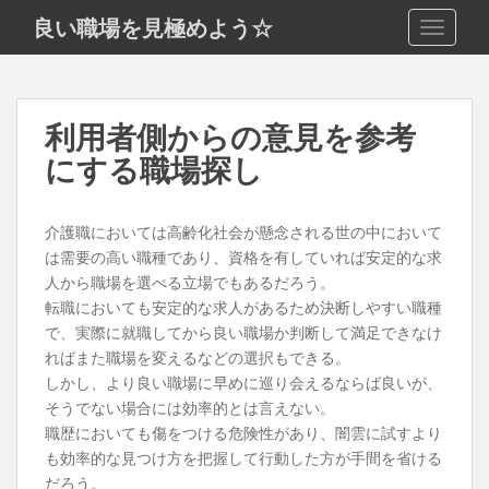
S
良い職場を見極めよう☆
TOGGLE
k
i
p
t
利用者側からの意見を参考
o
にする職場探し
m
a
i
介護職においては高齢化社会が懸念される世の中において
n
は需要の高い職種であり、資格を有していれば安定的な求
c
人から職場を選べる立場でもあるだろう。
o
転職においても安定的な求人があるため決断しやすい職種
n
で、実際に就職してから良い職場か判断して満足できなけ
t
ればまた職場を変えるなどの選択もできる。
e
しかし、より良い職場に早めに巡り会えるならば良いが、
n
そうでない場合には効率的とは言えない。
t
職歴においても傷をつける危険性があり、闇雲に試すより
も効率的な見つけ方を把握して行動した方が手間を省ける
だろう。