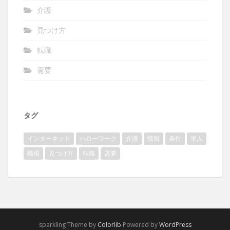
介護
見つけ方
転職
需要
タグ
インターネット
ハローワーク
介護
情報
条件
求人
職場
見つけ方
転職
需要
sparkling Theme by
Colorlib
Powered by
WordPress